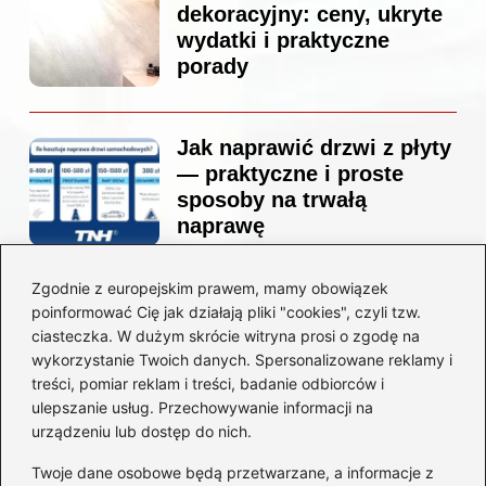
dekoracyjny: ceny, ukryte
wydatki i praktyczne
porady
Jak naprawić drzwi z płyty
— praktyczne i proste
sposoby na trwałą
naprawę
Zgodnie z europejskim prawem, mamy obowiązek
Ile kosztuje projekt
poinformować Cię jak działają pliki "cookies", czyli tzw.
łazienki u architekta —
ciasteczka. W dużym skrócie witryna prosi o zgodę na
ceny, które naprawdę
wykorzystanie Twoich danych. Spersonalizowane reklamy i
zaskoczą
treści, pomiar reklam i treści, badanie odbiorców i
ulepszanie usług. Przechowywanie informacji na
urządzeniu lub dostęp do nich.
Twoje dane osobowe będą przetwarzane, a informacje z
Jak zamontować listwę