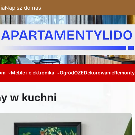
ia
Napisz do nas
om
Meble i elektronika
Ogród
OZE
Dekorowanie
Remonty
ny w kuchni