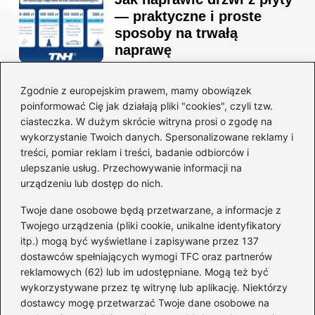
— praktyczne i proste
sposoby na trwałą
naprawę
Zgodnie z europejskim prawem, mamy obowiązek
Ile kosztuje projekt
poinformować Cię jak działają pliki "cookies", czyli tzw.
łazienki u architekta —
ciasteczka. W dużym skrócie witryna prosi o zgodę na
ceny, które naprawdę
wykorzystanie Twoich danych. Spersonalizowane reklamy i
zaskoczą
treści, pomiar reklam i treści, badanie odbiorców i
ulepszanie usług. Przechowywanie informacji na
urządzeniu lub dostęp do nich.
Twoje dane osobowe będą przetwarzane, a informacje z
Jak zamontować listwę
Twojego urządzenia (pliki cookie, unikalne identyfikatory
startową do styropianu
itp.) mogą być wyświetlane i zapisywane przez 137
bez błędów: krok po kroku
dostawców spełniających wymogi TFC oraz partnerów
reklamowych (62) lub im udostępniane. Mogą też być
wykorzystywane przez tę witrynę lub aplikację. Niektórzy
dostawcy mogę przetwarzać Twoje dane osobowe na
Jak wyciszyć strop