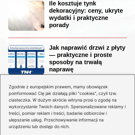
Ile kosztuje tynk
dekoracyjny: ceny, ukryte
wydatki i praktyczne
porady
Jak naprawić drzwi z płyty
— praktyczne i proste
sposoby na trwałą
naprawę
Zgodnie z europejskim prawem, mamy obowiązek
Ile kosztuje projekt
poinformować Cię jak działają pliki "cookies", czyli tzw.
łazienki u architekta —
ciasteczka. W dużym skrócie witryna prosi o zgodę na
ceny, które naprawdę
wykorzystanie Twoich danych. Spersonalizowane reklamy i
zaskoczą
treści, pomiar reklam i treści, badanie odbiorców i
ulepszanie usług. Przechowywanie informacji na
urządzeniu lub dostęp do nich.