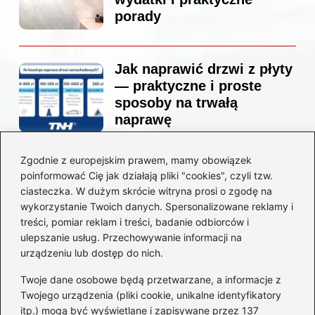
porady
Jak naprawić drzwi z płyty
— praktyczne i proste
sposoby na trwałą
naprawę
Zgodnie z europejskim prawem, mamy obowiązek
Ile kosztuje projekt
poinformować Cię jak działają pliki "cookies", czyli tzw.
łazienki u architekta —
ciasteczka. W dużym skrócie witryna prosi o zgodę na
ceny, które naprawdę
wykorzystanie Twoich danych. Spersonalizowane reklamy i
zaskoczą
treści, pomiar reklam i treści, badanie odbiorców i
ulepszanie usług. Przechowywanie informacji na
urządzeniu lub dostęp do nich.
Twoje dane osobowe będą przetwarzane, a informacje z
Jak zamontować listwę
Twojego urządzenia (pliki cookie, unikalne identyfikatory
startową do styropianu
itp.) mogą być wyświetlane i zapisywane przez 137