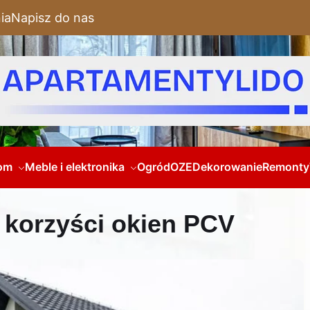
ia
Napisz do nas
om
Meble i elektronika
Ogród
OZE
Dekorowanie
Remonty
i korzyści okien PCV