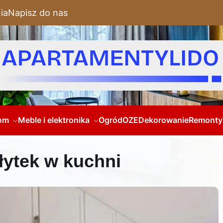
ia
Napisz do nas
om
Meble i elektronika
Ogród
OZE
Dekorowanie
Remonty
łytek w kuchni